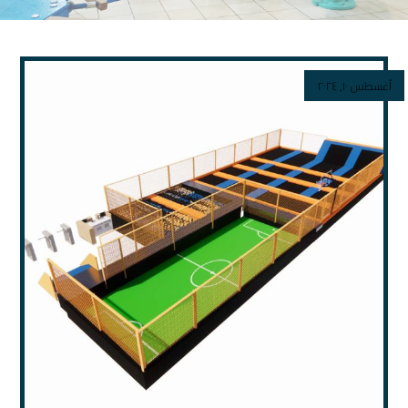
أغسطس ١٠, ٢٠٢٤