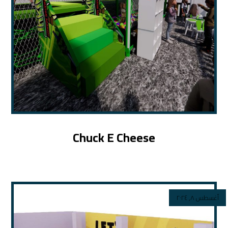
Chuck E Cheese
أغسطس ٨, ٢٠٢٤